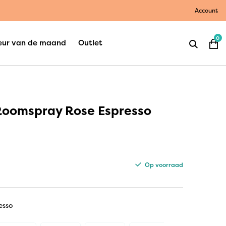
Account
0
eur van de maand
Outlet
 Roomspray Rose Espresso
Op voorraad
esso