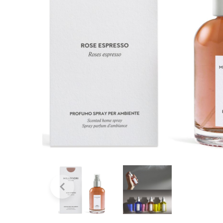
Bridgewater Candle
Village Candle
Millefiori Milano
Scentchips
Horomia Wasparfum
Zusss
Boles d' Olor
Il Bucato Di Adele
Countryfield Candle
Vellutier
Max Benjamin