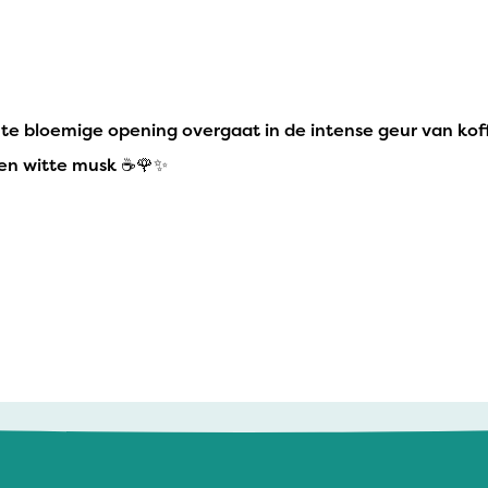
e bloemige opening overgaat in de intense geur van koff
e en witte musk ☕🌹✨