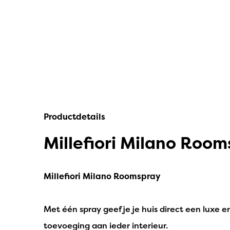
IPuro
Nesti Dante
Deluxe HomeArt
Countryfield Led Kaarsen
Bolsius
Productdetails
Scentmoods
Millefiori Milano Roo
Joeff Muuss
Home Society
Millefiori Milano Roomspray
Met één spray geef je je huis direct een luxe e
toevoeging aan ieder interieur.