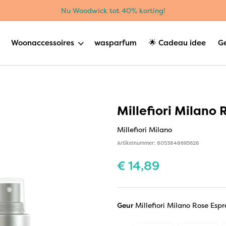
Nu Woodwick tot 40% korting!
Woonaccessoires
wasparfum
🌟 Cadeau idee
G
Millefiori Milano
Millefiori Milano
Artikelnummer: 8053848695626
€
14,89
Geur
Millefiori Milano Rose Espr