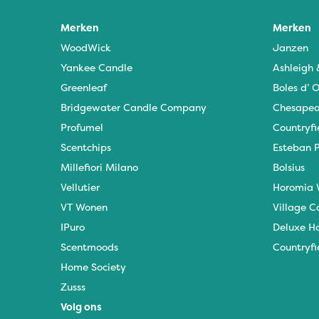
Merken
Merken
WoodWick
Janzen
Yankee Candle
Ashleigh
Greenleaf
Boles d’ O
Bridgewater Candle Company
Chesapea
Profumel
Countryfi
Scentchips
Esteban P
Millefiori Milano
Bolsius
Vellutier
Horomia 
VT Wonen
Village C
IPuro
Deluxe H
Scentmoods
Countryfi
Home Society
Zusss
Volg ons