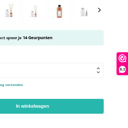
uct spaar je
14
Geurpunten
9,2
dag verzonden
In winkelwagen