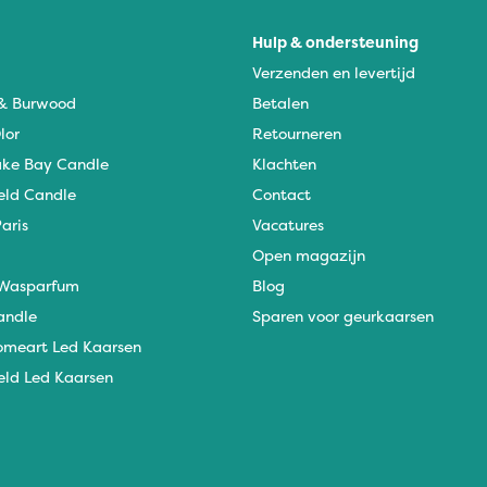
Hulp & ondersteuning
Verzenden en levertijd
 & Burwood
Betalen
lor
Retourneren
ke Bay Candle
Klachten
eld Candle
Contact
aris
Vacatures
Open magazijn
Wasparfum
Blog
andle
Sparen voor geurkaarsen
omeart Led Kaarsen
eld Led Kaarsen