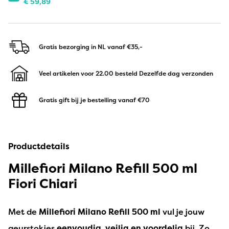
€
59,89
Gratis bezorging in NL
vanaf €35,-
Veel artikelen voor 22.00 besteld
Dezelfde dag verzonden
Gratis gift bij je bestelling
vanaf €70
Productdetails
Millefiori Milano Refill 500 ml
Fiori Chiari
Met de
Millefiori Milano Refill 500 ml
vul je jouw
geurstokjes
eenvoudig, veilig en voordelig
bij. Zo