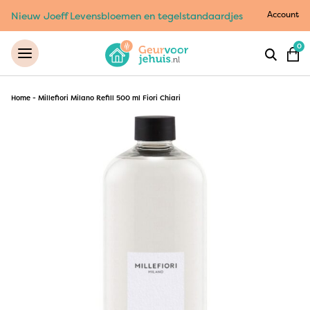
Account
Nieuw Joeff Levensbloemen en tegelstandaardjes
0
Home
-
Millefiori Milano Refill 500 ml Fiori Chiari