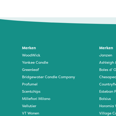
Sonja - 23 augustus 2025
Lekkere geur
Merken
Merken
WoodWick
Janzen
Yankee Candle
Ashleigh
Greenleaf
Boles d’ O
Bridgewater Candle Company
Chesapea
Profumel
Countryfi
Scentchips
Esteban P
Millefiori Milano
Bolsius
Vellutier
Horomia 
VT Wonen
Village C