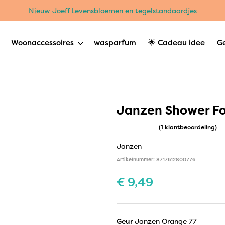
Nieuw Joeff Levensbloemen en tegelstandaardjes
Woonaccessoires
wasparfum
🌟 Cadeau idee
G
Janzen Shower F
(1 klantbeoordeling)
Janzen
Artikelnummer: 8717612800776
€
9,49
Geur
Janzen Orange 77