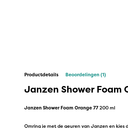
IPuro
Nesti Dante
Deluxe HomeArt
Countryfield Led Kaarsen
Bolsius
Scentmoods
Productdetails
Beoordelingen (1)
Joeff Muuss
Janzen Shower Foam 
Home Society
Janzen Shower Foam Orange 77
200 ml
Omring je met de geuren van Janzen en kies de 