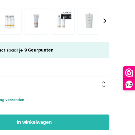
uct spaar je
9
Geurpunten
9,2
dag verzonden
In winkelwagen