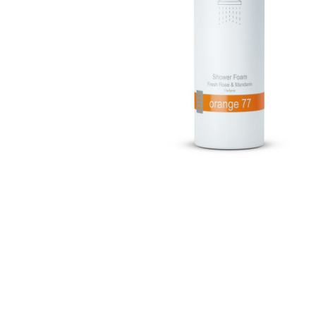
Bridgewater Candle
Village Candle
Millefiori Milano
Scentchips
Horomia Wasparfum
Zusss
Boles d' Olor
Il Bucato Di Adele
Countryfield Candle
Vellutier
Max Benjamin