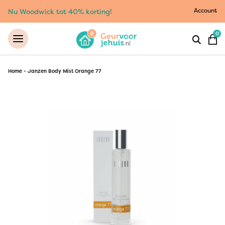
Account
Nu Woodwick tot 40% korting!
0
Home
-
Janzen Body Mist Orange 77