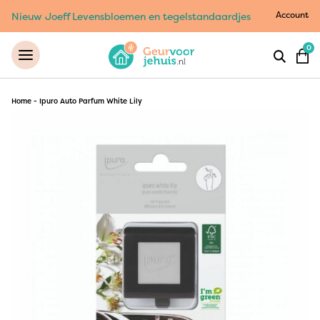
Account
Nieuw Joeff Levensbloemen en tegelstandaardjes
0
Home
-
Ipuro Auto Parfum White Lily