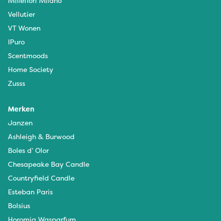
Millefiori Milano
Vellutier
VT Wonen
IPuro
Scentmoods
Home Society
Zusss
Merken
Janzen
Ashleigh & Burwood
Boles d’ Olor
Chesapeake Bay Candle
Countryfield Candle
Esteban Paris
Bolsius
Horomia Wasparfum