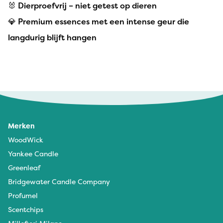
🐰 Dierproefvrij – niet getest op dieren
💎 Premium essences met een intense geur die
langdurig blijft hangen
Anita Meijer - 23 mei 2026
De geur is heerlijk fris
Merken
WoodWick
Yankee Candle
Greenleaf
Bridgewater Candle Company
Profumel
Scentchips