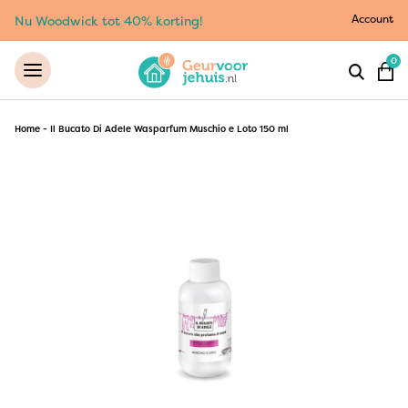
Account
Nu Woodwick tot 40% korting!
0
Home
-
Il Bucato Di Adele Wasparfum Muschio e Loto 150 ml