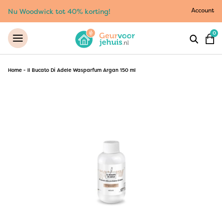
Account
Nu Woodwick tot 40% korting!
0
Home
-
Il Bucato Di Adele Wasparfum Argan 150 ml