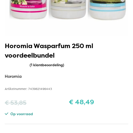
Horomia Wasparfum 250 ml
voordeelbundel
(1 klantbeoordeling)
Horomia
Artikelnummer: 7439621496443
€
48,49
€
53,85
Op voorraad