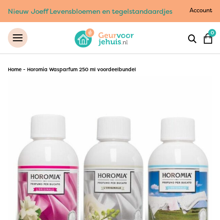
Account
Nieuw Joeff Levensbloemen en tegelstandaardjes
0
Home
-
Horomia Wasparfum 250 ml voordeelbundel