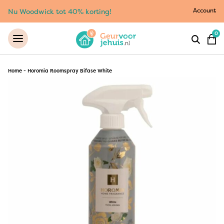
Account
Nu Woodwick tot 40% korting!
0
Home
-
Horomia Roomspray Bifase White