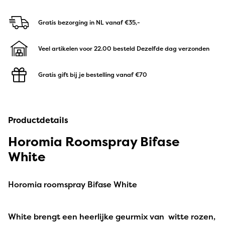
Gratis bezorging in NL
vanaf €35,-
Veel artikelen voor 22.00 besteld
Dezelfde dag verzonden
Gratis gift bij je bestelling
vanaf €70
Productdetails
Horomia Roomspray Bifase
White
Horomia roomspray Bifase White
White brengt een heerlijke geurmix van witte rozen,