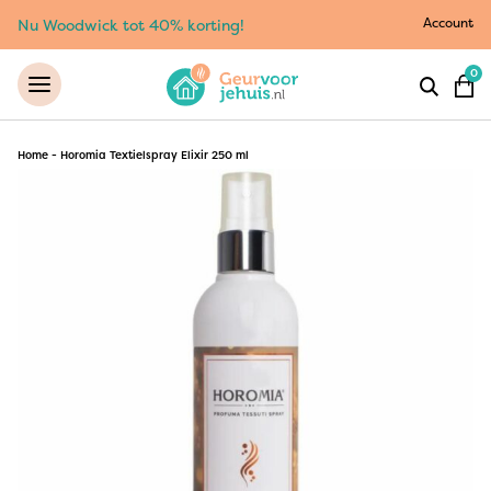
Account
Nu Woodwick tot 40% korting!
0
Home
-
Horomia Textielspray Elixir 250 ml