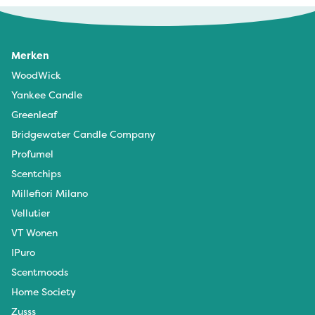
Ruikt goed en grote zakjes
Merken
WoodWick
Yankee Candle
Greenleaf
Bridgewater Candle Company
Profumel
Scentchips
Millefiori Milano
Vellutier
VT Wonen
IPuro
Scentmoods
Home Society
Zusss