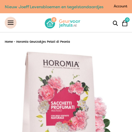
Account
Nieuw Joeff Levensbloemen en tegelstandaardjes
0
Home
-
Horomia Geurzakjes Petali di Peonia