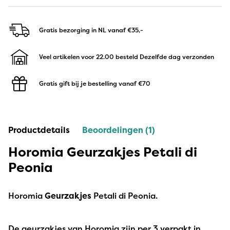
Gratis bezorging in NL
vanaf €35,-
Veel artikelen voor 22.00 besteld
Dezelfde dag verzonden
Gratis gift bij je bestelling
vanaf €70
Productdetails
Beoordelingen (1)
Horomia Geurzakjes Petali di
Peonia
Horomia
Geurzakjes
Petali di Peonia.
De geurzakjes van Horomia zijn per 3 verpakt in