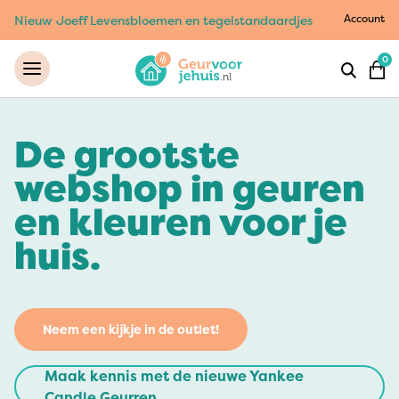
Account
Nieuw Joeff Levensbloemen en tegelstandaardjes
0
De grootste
webshop in geuren
en kleuren voor je
huis.
Neem een kijkje in de outlet!
Maak kennis met de nieuwe Yankee
Candle Geurren