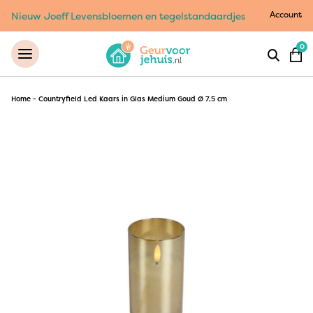
Account
Nieuw Joeff Levensbloemen en tegelstandaardjes
0
Home
-
Countryfield Led Kaars in Glas Medium Goud Ø 7,5 cm