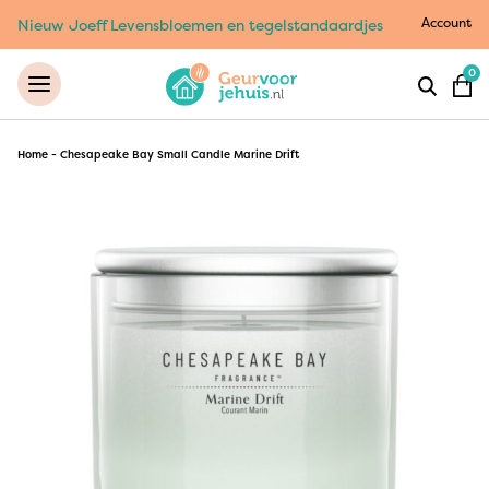
Account
Nieuw Joeff Levensbloemen en tegelstandaardjes
0
Home
-
Chesapeake Bay Small Candle Marine Drift