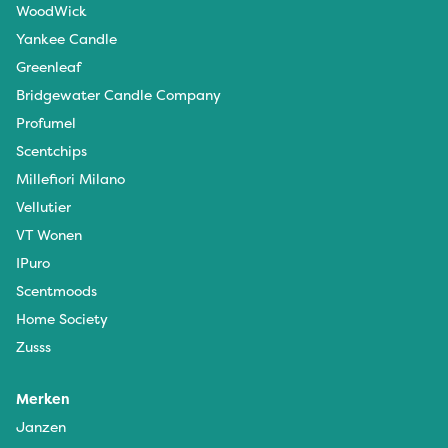
WoodWick
Yankee Candle
Greenleaf
Bridgewater Candle Company
Profumel
Scentchips
Millefiori Milano
Vellutier
VT Wonen
IPuro
Scentmoods
Home Society
Zusss
Merken
Janzen