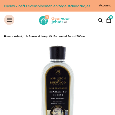
Account
Nieuw Joeff Levensbloemen en tegelstandaardjes
0
Home
-
Ashleigh & Burwood Lamp Oil Enchanted Forest 500 ml