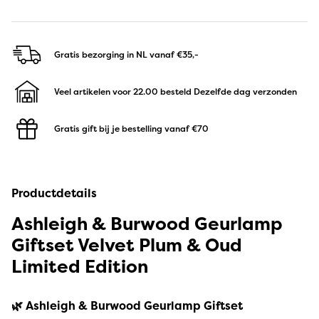
Gratis bezorging in NL
vanaf €35,-
Veel artikelen voor 22.00 besteld
Dezelfde dag verzonden
Gratis gift bij je bestelling
vanaf €70
Productdetails
Ashleigh & Burwood Geurlamp
Giftset Velvet Plum & Oud
Limited Edition
🌿 Ashleigh & Burwood Geurlamp Giftset