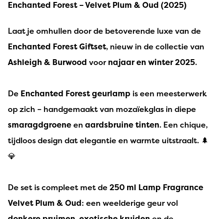
Enchanted Forest – Velvet Plum & Oud (2025)
Laat je omhullen door de betoverende luxe van de
Enchanted Forest Giftset
, nieuw in de collectie van
Ashleigh & Burwood
voor
najaar en winter 2025
.
De
Enchanted Forest geurlamp
is een meesterwerk
op zich – handgemaakt van mozaïekglas in diepe
smaragdgroene
en
aardsbruine tinten
. Een chique,
tijdloos design dat elegantie en warmte uitstraalt. 🌲
💎
De set is compleet met de
250 ml Lamp Fragrance
Velvet Plum & Oud
: een weelderige geur vol
donkere pruimen
,
exotische kruiden
en de