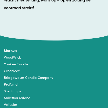
Wacht niet te lang, want op = op en zolang de
voorraad strekt!
Merken
WoodWick
Yankee Candle
Greenleaf
Bridgewater Candle Company
Profumel
Scentchips
Millefiori Milano
Vellutier