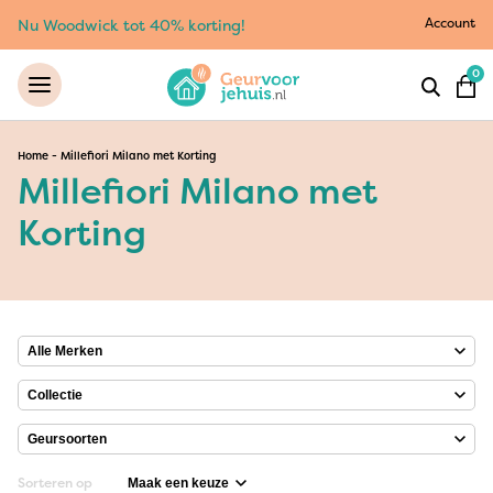
Account
Nu Woodwick tot 40% korting!
0
Home
-
Millefiori Milano met Korting
Millefiori Milano met
Korting
Sorteren op