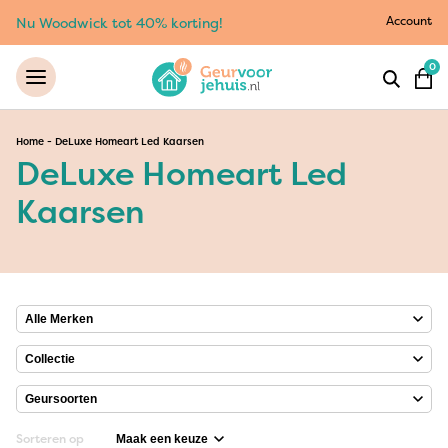
Account
Nu Woodwick tot 40% korting!
0
Home
-
DeLuxe Homeart Led Kaarsen
DeLuxe Homeart Led
Kaarsen
Sorteren op