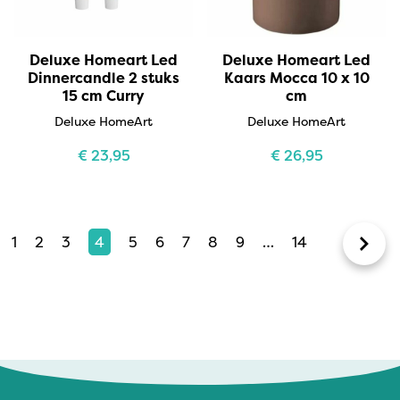
Deluxe Homeart Led
Deluxe Homeart Led
Dinnercandle 2 stuks
Kaars Mocca 10 x 10
15 cm Curry
cm
Deluxe HomeArt
Deluxe HomeArt
€
23,95
€
26,95
1
2
3
4
5
6
7
8
9
…
14