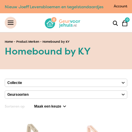
Account
Nieuw Joeff Levensbloemen en tegelstandaardjes
0
Home
-
Product Merken
-
Homebound by KY
Homebound by KY
Sorteren op