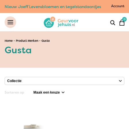
Account
Nieuw Joeff Levensbloemen en tegelstandaardjes
0
Home
-
Product Merken
-
Gusta
Gusta
Sorteren op