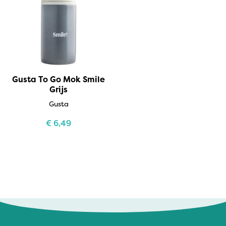
Gusta To Go Mok Smile
Grijs
Gusta
€
6,49