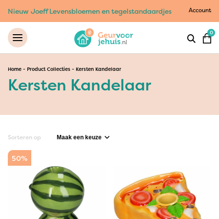
Account
Nieuw Joeff Levensbloemen en tegelstandaardjes
0
Home
-
Product Collecties
-
Kersten Kandelaar
Kersten Kandelaar
Sorteren op
50%