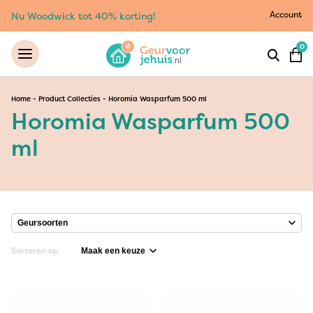
Account
Nu Woodwick tot 40% korting!
0
Home
-
Product Collecties
-
Horomia Wasparfum 500 ml
Horomia Wasparfum 500
ml
Sorteren op