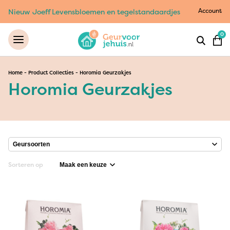
Account
Nieuw Joeff Levensbloemen en tegelstandaardjes
0
Home
-
Product Collecties
-
Horomia Geurzakjes
Horomia Geurzakjes
Sorteren op