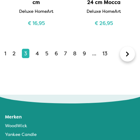
cm
24 cm Mocca
Deluxe HomeArt
Deluxe HomeArt
€
16,95
€
26,95
1
2
3
4
5
6
7
8
9
…
13
Merken
WoodWick
Yankee Candle