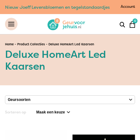
Account
Nieuw Joeff Levensbloemen en tegelstandaardjes
0
Home
-
Product Collecties
-
Deluxe HomeArt Led Kaarsen
Deluxe HomeArt Led
Kaarsen
Sorteren op