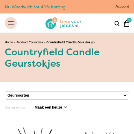
Account
Nu Woodwick tot 40% korting!
0
Home
-
Product Collecties
-
Countryfield Candle Geurstokjes
Countryfield Candle
Geurstokjes
Sorteren op