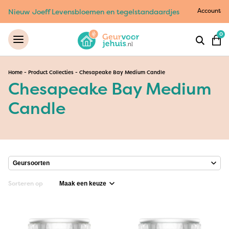
Account
Nieuw Joeff Levensbloemen en tegelstandaardjes
0
Home
-
Product Collecties
-
Chesapeake Bay Medium Candle
Chesapeake Bay Medium
Candle
Sorteren op