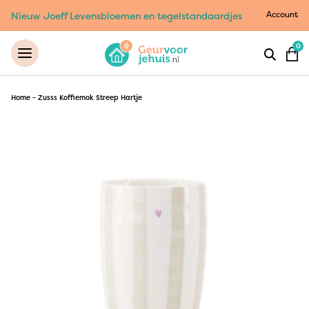
Account
Nieuw Joeff Levensbloemen en tegelstandaardjes
0
Home
-
Zusss Koffiemok Streep Hartje