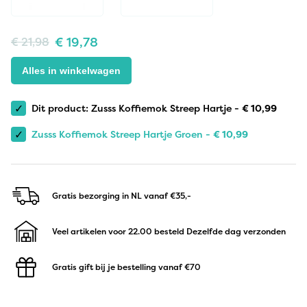
€
19,78
€
21,98
Alles in winkelwagen
✓
Dit product: Zusss Koffiemok Streep Hartje -
€
10,99
✓
Zusss Koffiemok Streep Hartje Groen -
€
10,99
Gratis bezorging in NL
vanaf €35,-
Veel artikelen voor 22.00 besteld
Dezelfde dag verzonden
Gratis gift bij je bestelling
vanaf €70