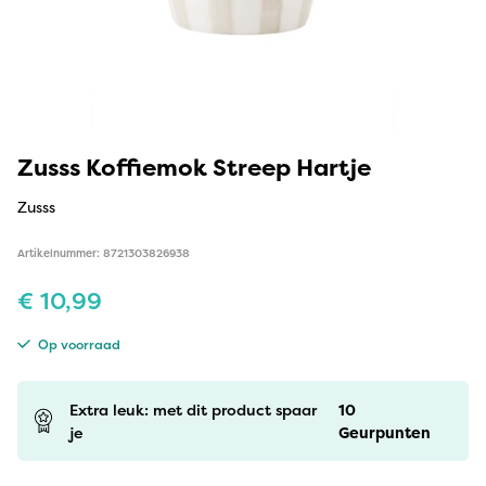
Zusss Koffiemok Streep Hartje
Zusss
Artikelnummer: 8721303826938
€
10,99
Op voorraad
Extra leuk: met dit product spaar
10
je
Geurpunten