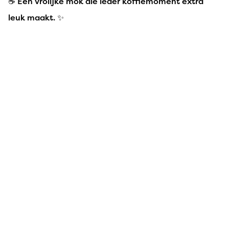
☕ Een vrolijke mok die ieder koffiemoment extra
leuk maakt. ✨