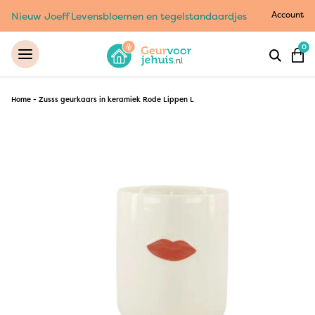
Account
Nieuw Joeff Levensbloemen en tegelstandaardjes
0
Home
-
Zusss geurkaars in keramiek Rode Lippen L