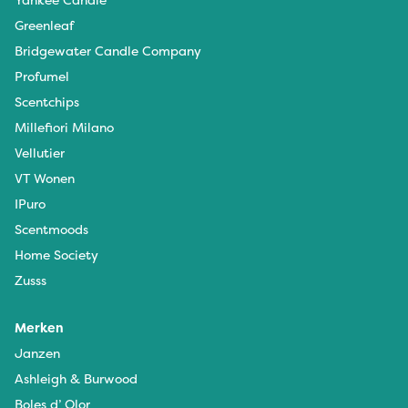
Greenleaf
Bridgewater Candle Company
Profumel
Scentchips
Millefiori Milano
Vellutier
VT Wonen
IPuro
Scentmoods
Home Society
Zusss
Merken
Janzen
Ashleigh & Burwood
Boles d’ Olor