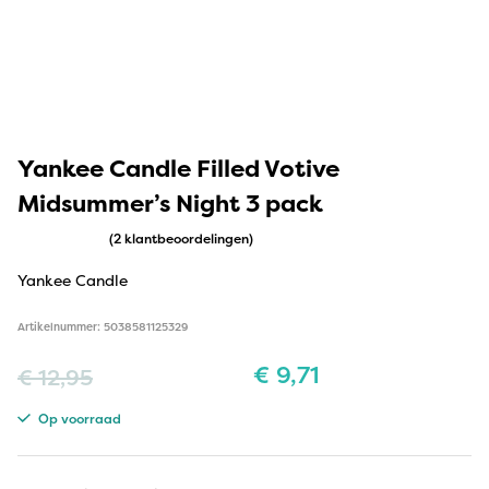
Yankee Candle Filled Votive
Midsummer’s Night 3 pack
(2 klantbeoordelingen)
Yankee Candle
Artikelnummer: 5038581125329
€
9,71
€
12,95
Op voorraad