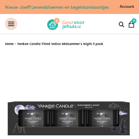
Account
Nieuw Joeff Levensbloemen en tegelstandaardjes
0
Home
-
Yankee Candle Filled Votive Midsummer’s Night 3 pack