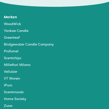
Merken
Lysenka - 29 maart 2024
WoodWick
Geur beetje zeepachtig voor in het toilet
Yankee Candle
Greenleaf
Bridgewater Candle Company
Profumel
Scentchips
Millefiori Milano
Vellutier
VT Wonen
IPuro
Scentmoods
Home Society
Zusss