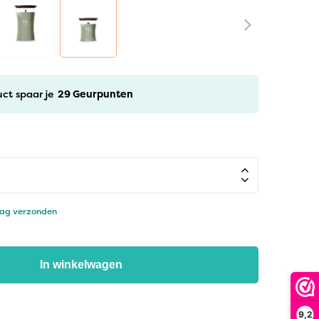
uct spaar je
29
Geurpunten
dag verzonden
In winkelwagen
9,2