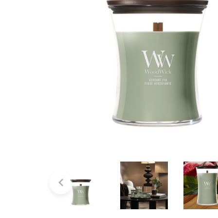
Bridgewater Candle
Village Candle
Millefiori Milano
Scentchips
Horomia Wasparfum
Zusss
Boles d' Olor
Il Bucato Di Adele
Countryfield Candle
Vellutier
Max Benjamin