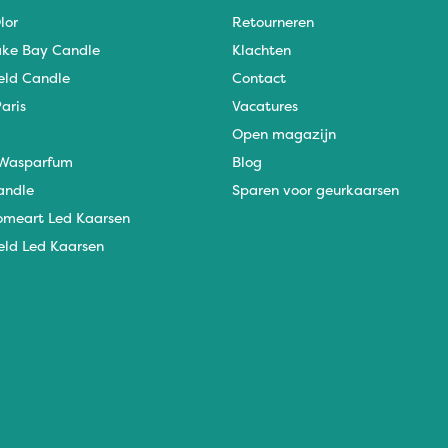
lor
Retourneren
ke Bay Candle
Klachten
eld Candle
Contact
aris
Vacatures
Open magazijn
Wasparfum
Blog
andle
Sparen voor geurkaarsen
omeart Led Kaarsen
eld Led Kaarsen