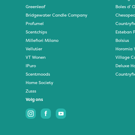
Greenleaf
Boles d’ O
Bridgewater Candle Company
Chesapea
Profumel
Countryfi
Scentchips
Esteban P
Millefiori Milano
Bolsius
Vellutier
Horomia 
VT Wonen
Village C
IPuro
Deluxe H
Scentmoods
Countryfi
Home Society
Zusss
Volg ons