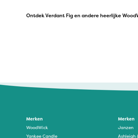
Ontdek Verdant Fig en andere heerlijke WoodW
Merken
Merken
WoodWick
Janzen
Yankee Candle
Ashleigh