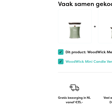
Vaak samen geko
+
✓
Dit product: WoodWick Me
✓
WoodWick Mini Candle Ver
Gratis bezorging in NL
Veel 
vanaf €35,-
D