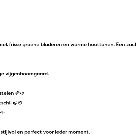
met frisse groene bladeren en warme houttonen. Een zachte,
ige vijgenboomgaard.
stelen 🍇🌿
schil 🍃🌸
✨
, stijlvol en perfect voor ieder moment.