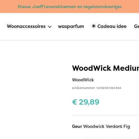
Nieuw Joeff Levensbloemen en tegelstandaardjes
Woonaccessoires
wasparfum
🌟 Cadeau idee
G
WoodWick Medium
WoodWick
Artikelnummer: 5038581184364
€
29,89
Geur
Woodwick Verdant Fig