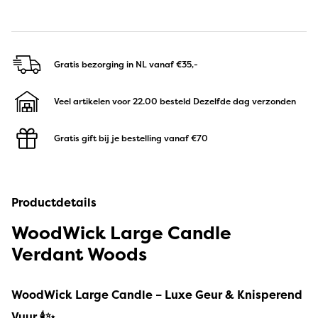
Gratis bezorging in NL
vanaf €35,-
Veel artikelen voor 22.00 besteld
Dezelfde dag verzonden
Gratis gift bij je bestelling
vanaf €70
Productdetails
WoodWick Large Candle
Verdant Woods
WoodWick Large Candle – Luxe Geur & Knisperend
Vuur
🕯️✨