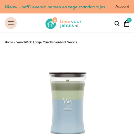
Account
Nieuw Joeff Levensbloemen en tegelstandaardjes
0
Home
-
WoodWick Large Candle Verdant Woods