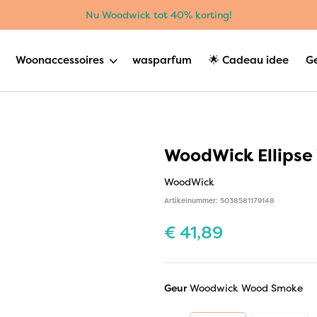
Nu Woodwick tot 40% korting!
Woonaccessoires
wasparfum
🌟 Cadeau idee
G
WoodWick Ellips
WoodWick
Artikelnummer: 5038581179148
€
41,89
Geur
Woodwick Wood Smoke