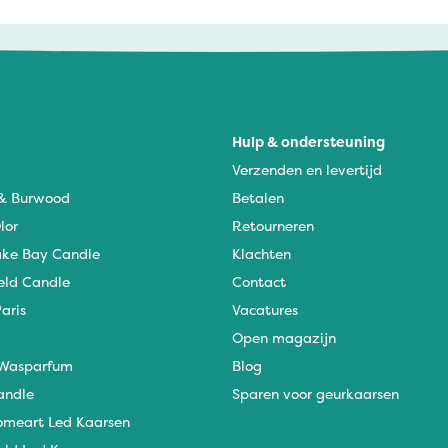
Hulp & ondersteuning
Verzenden en levertijd
 & Burwood
Betalen
lor
Retourneren
ke Bay Candle
Klachten
eld Candle
Contact
aris
Vacatures
Open magazijn
Wasparfum
Blog
andle
Sparen voor geurkaarsen
omeart Led Kaarsen