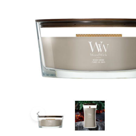
Bridgewater Candle
Village Candle
Millefiori Milano
Scentchips
Horomia Wasparfum
Zusss
Boles d' Olor
Il Bucato Di Adele
Countryfield Candle
Vellutier
Max Benjamin