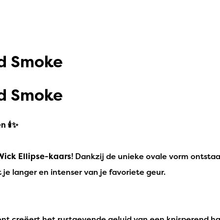
od Smoke
od Smoke
 🕯️✨
ick Ellipse-kaars
! Dankzij de unieke ovale vorm ontsta
 je langer en intenser van je favoriete geur.
nt creëert het rustgevende geluid van een knisperend ha