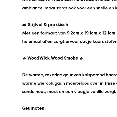
ambiance, maar zorgt ook voor een snelle en k
🛋️
Stijlvol & praktisch
Met een formaat van
9.2cm x 19.1cm x 12.1cm
helemaal af en zorgt ervoor dat je kaars stofvrij
🔥
WoodWick Wood Smoke
🔥
De warme, rokerige geur van knisperend haardh
warme wierook gaan moeiteloos over in frisse
sandelhout, musk en een vleugje vanille zorgt
Geurnoten: