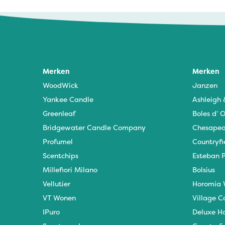
Merken
Merken
WoodWick
Janzen
Yankee Candle
Ashleigh
Greenleaf
Boles d’ O
Bridgewater Candle Company
Chesapea
Profumel
Countryfi
Scentchips
Esteban P
Millefiori Milano
Bolsius
Vellutier
Horomia 
VT Wonen
Village C
IPuro
Deluxe H