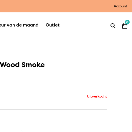
Account
0
eur van de maand
Outlet
e Wood Smoke
Uitverkocht