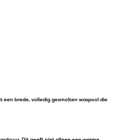
at een brede, volledig gesmolten waspool die
ardvuur. Dit geeft niet alleen een warme