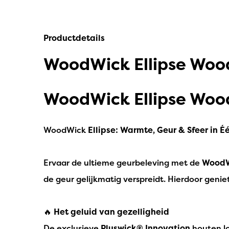
IPuro
Nesti Dante
Productdetails
Deluxe HomeArt
WoodWick Ellipse Wo
Countryfield Led Kaarsen
WoodWick Ellipse Wo
Bolsius
Scentmoods
WoodWick
Ellipse: Warmte, Geur & Sfeer in Één
Joeff Muuss
Home Society
Ervaar de ultieme geurbeleving met de
WoodW
de geur gelijkmatig verspreidt. Hierdoor geniet
🔥
Het geluid van gezelligheid
De exclusieve
Pluswick® Innovation
houten lo