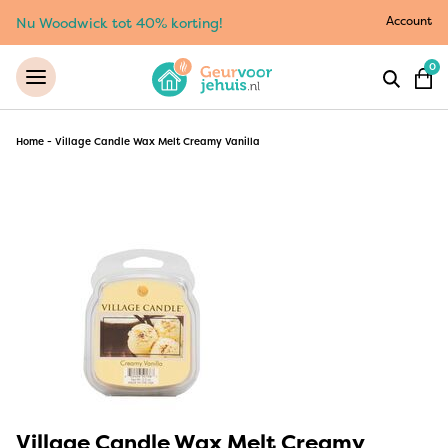
Account
Nu Woodwick tot 40% korting!
0
Home
-
Village Candle Wax Melt Creamy Vanilla
Village Candle Wax Melt Creamy