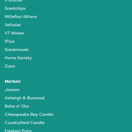
Scentchips
Millefiori Milano
Vellutier
VT Wonen
IPuro
Scentmoods
Home Society
Zusss
Merken
Janzen
Ashleigh & Burwood
Boles d’ Olor
Chesapeake Bay Candle
Countryfield Candle
Esteban Paris