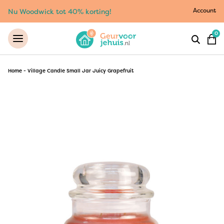
Account
Nu Woodwick tot 40% korting!
0
Home
-
Village Candle Small Jar Juicy Grapefruit