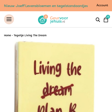
Account
Nieuw Joeff Levensbloemen en tegelstandaardjes
0
Home
-
Tegeltje Living The Dream