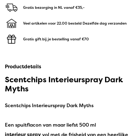
Gratis bezorging in NL
vanaf €35,-
Veel artikelen voor 22.00 besteld
Dezelfde dag verzonden
Gratis gift bij je bestelling
vanaf €70
Productdetails
Scentchips Interieurspray Dark
Myths
Scentchips Interieurspray Dark Myths
Een spuitflacon van maar liefst 500 ml
interieur
spray
vol met de frisheid van een heerlijke