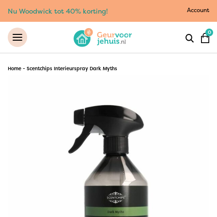
Account
Nu Woodwick tot 40% korting!
0
Home
-
Scentchips Interieurspray Dark Myths