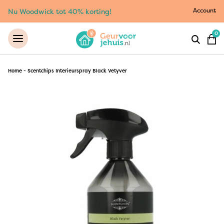
Account
Nu Woodwick tot 40% korting!
0
Home
-
Scentchips Interieurspray Black Vetyver