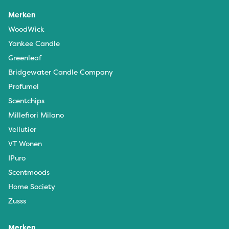
Merken
WoodWick
Yankee Candle
Greenleaf
Bridgewater Candle Company
Profumel
Scentchips
Millefiori Milano
Vellutier
VT Wonen
IPuro
Scentmoods
Home Society
Zusss
Merken