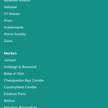
Millefiori Milano
Vellutier
VT Wonen
IPuro
Scentmoods
Home Society
Zusss
Merken
Janzen
Ashleigh & Burwood
Boles d’ Olor
Chesapeake Bay Candle
Countryfield Candle
Esteban Paris
Bolsius
Horomia Wasparfum