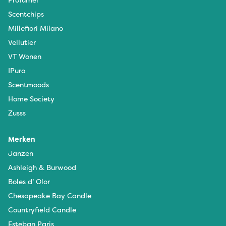
Scentchips
Millefiori Milano
Vellutier
VT Wonen
IPuro
Scentmoods
Home Society
Zusss
Merken
Janzen
Ashleigh & Burwood
Boles d’ Olor
Chesapeake Bay Candle
Countryfield Candle
Esteban Paris