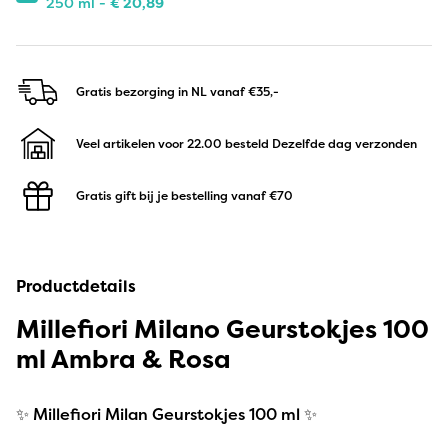
250 ml -
€
20,89
Gratis bezorging in NL
vanaf €35,-
Veel artikelen voor 22.00 besteld
Dezelfde dag verzonden
Gratis gift bij je bestelling
vanaf €70
Productdetails
Millefiori Milano Geurstokjes 100
ml Ambra & Rosa
✨ Millefiori Milan Geurstokjes 100 ml ✨