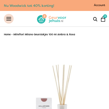
Account
Nu Woodwick tot 40% korting!
0
Home
-
Millefiori Milano Geurstokjes 100 ml Ambra & Rosa