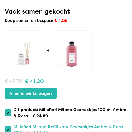
Vaak samen gekocht
Koop samen en bespaar
€
4,58
+
€
41,20
€
45,78
Alles in winkelwagen
Dit product: Millefiori Milano Geurstokjes 100 ml Ambra
✓
& Rosa -
€
24,89
Millefiori Milano Refill voor Geurstokjes Ambra & Rosa
✓