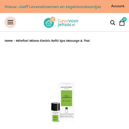
Account
Nieuw Joeff Levensbloemen en tegelstandaardjes
0
Home
-
Millefiori Milano Electric Refill Spa Massage & Thai