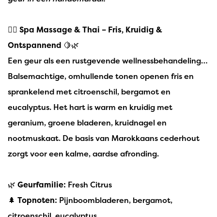
💆‍♀️
Spa Massage & Thai – Fris, Kruidig &
Ontspannend
🍋🌿
Een geur als een rustgevende wellnessbehandeling…
Balsemachtige, omhullende tonen openen fris en
sprankelend met citroenschil, bergamot en
eucalyptus. Het hart is warm en kruidig met
geranium, groene bladeren, kruidnagel en
nootmuskaat. De basis van Marokkaans cederhout
zorgt voor een kalme, aardse afronding.
🌿
Geurfamilie:
Fresh Citrus
🌲
Topnoten:
Pijnboombladeren, bergamot,
citroenschil, eucalyptus