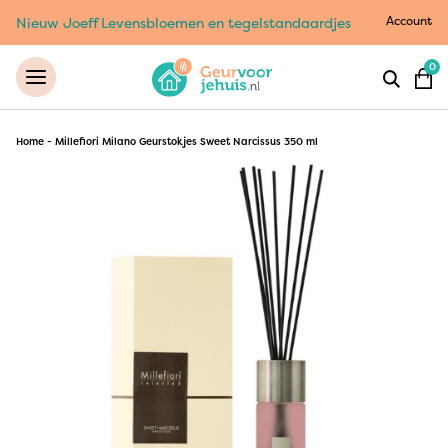
Account
Nieuw Joeff Levensbloemen en tegelstandaardjes
0
Home
-
Millefiori Milano Geurstokjes Sweet Narcissus 350 ml