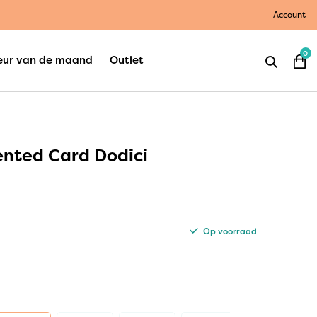
Account
0
eur van de maand
Outlet
nted Card Dodici
Op voorraad