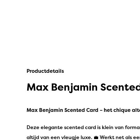
IPuro
Nesti Dante
Deluxe HomeArt
Countryfield Led Kaarsen
Bolsius
Productdetails
Scentmoods
Max Benjamin Scented
Joeff Muuss
Home Society
Max Benjamin Scented Card – het chique alt
Deze elegante scented card is klein van formaat
altijd van een vleugje luxe. 💼 Werkt net als e