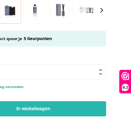
uct spaar je
5
Geurpunten
dag verzonden
9,2
In winkelwagen