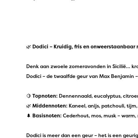
🌿
Dodici – Kruidig, fris en onweerstaanbaar
Denk aan zwoele zomeravonden in Sicilië… kronk
Dodici – de twaalfde geur van Max Benjamin – 
🍋
Topnoten:
Dennennaald, eucalyptus, citroen
🌿
Middennoten:
Kaneel, anijs, patchouli, tijm
🌲
Basisnoten:
Cederhout, mos, musk – warm, 
Dodici is meer dan een geur – het is een geuri