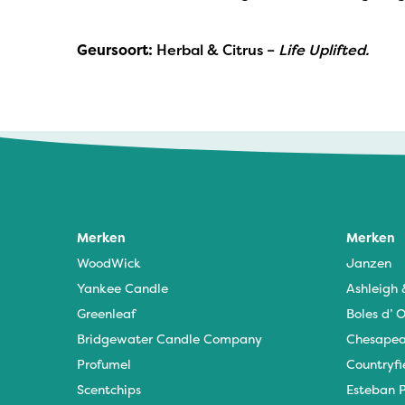
Geursoort:
Herbal & Citrus –
Life Uplifted.
Merken
Merken
WoodWick
Janzen
Yankee Candle
Ashleigh
Greenleaf
Boles d’ O
Bridgewater Candle Company
Chesapea
Profumel
Countryfi
Scentchips
Esteban P