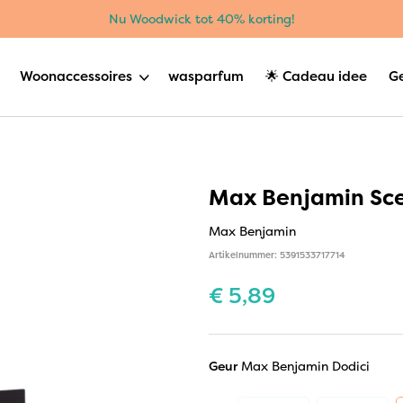
Nu Woodwick tot 40% korting!
Woonaccessoires
wasparfum
🌟 Cadeau idee
G
Max Benjamin Sce
Max Benjamin
Artikelnummer: 5391533717714
€
5,89
Geur
Max Benjamin Dodici