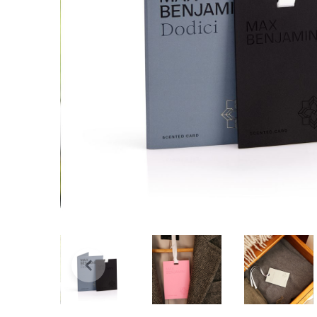
Bridgewater Candle
Village Candle
Millefiori Milano
Scentchips
Horomia Wasparfum
Zusss
Boles d' Olor
Il Bucato Di Adele
Countryfield Candle
Vellutier
Max Benjamin