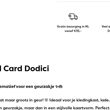
Gratis bezorging in NL
Veel 
vanaf €35,-
D
 Card Dodici
ernatief voor een geurzakje ✨👜
 maar groots in geur! 🌸 Ideaal voor je kledingkast, lade,
en geurzakje, maar dan in een stijlvolle kaartvorm. Perfec