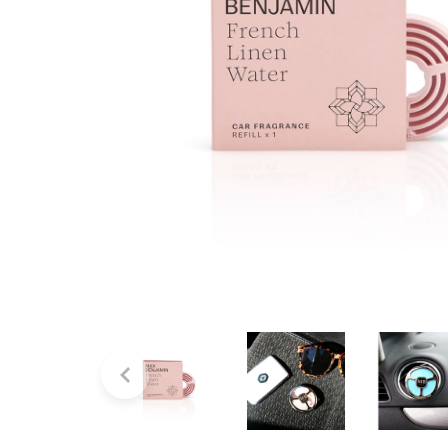
Bridgewater Candle
Village Candle
Millefiori Milano
Scentchips
Horomia Wasparfum
Zusss
Boles d' Olor
Il Bucato Di Adele
Countryfield Candle
Vellutier
Max Benjamin