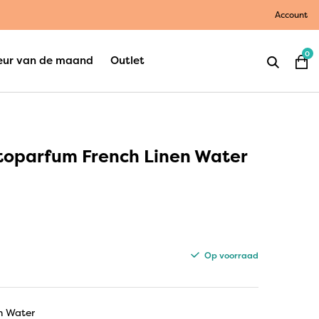
Account
0
eur van de maand
Outlet
oparfum French Linen Water
Op voorraad
n Water