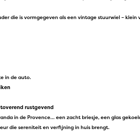
der die is vormgegeven als een vintage stuurwiel – klein va
xe in de auto.
uiken
betoverend rustgevend
da in de Provence… een zacht briesje, een glas gekoelde
ur die sereniteit en verfijning in huis brengt.