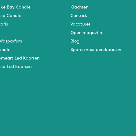
ke Bay Candle
Klachten
eld Candle
Contact
aris
Vacatures
Open magazijn
Wasparfum
Blog
andle
Sparen voor geurkaarsen
omeart Led Kaarsen
eld Led Kaarsen