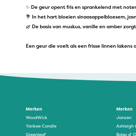
✨ De geur opent fris en sprankelend met note
💐 In het hart bloeien sinaasappelbloesem, jasm
🌿 De basis van muskus, vanille en amber zorg
Een geur die voelt als een frisse linnen laken
Merken
Merken
WoodWick
Janzen
Yankee Candle
Ashleigh
Greenleaf
Boles d’ O