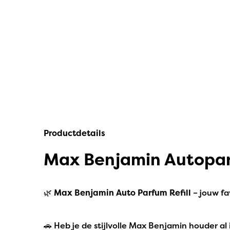
IPuro
Nesti Dante
Deluxe HomeArt
Countryfield Led Kaarsen
Bolsius
Scentmoods
Productdetails
Joeff Muuss
Max Benjamin Autoparf
Home Society
🌿
Max Benjamin Auto Parfum Refill
– jouw fa
🚗 Heb je de stijlvolle Max Benjamin houder al