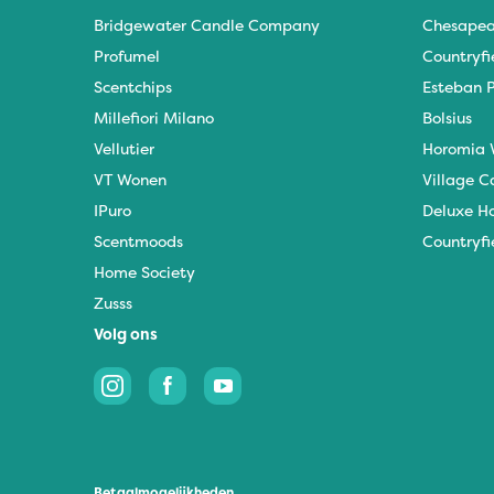
Bridgewater Candle Company
Chesapea
Profumel
Countryfi
Scentchips
Esteban P
Millefiori Milano
Bolsius
Vellutier
Horomia 
VT Wonen
Village C
IPuro
Deluxe H
Scentmoods
Countryfi
Home Society
Zusss
Volg ons
Betaalmogelijkheden