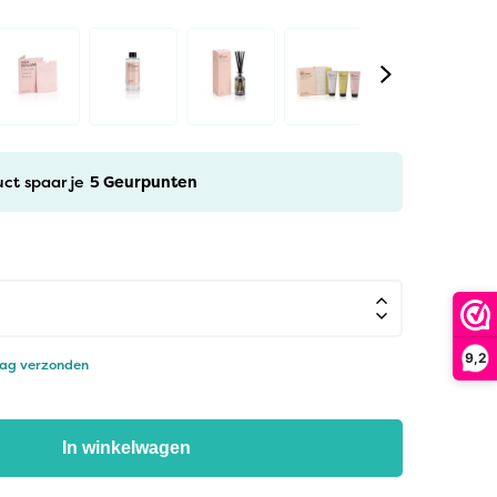
uct spaar je
5
Geurpunten
9,2
dag verzonden
In winkelwagen