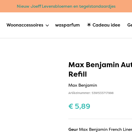
Nieuw Joeff Levensbloemen en tegelstandaardjes
Woonaccessoires
wasparfum
🌟 Cadeau idee
G
Max Benjamin Aut
Refill
Max Benjamin
Artikelnummer: 5391533717998
€
5,89
Geur
Max Benjamin French Line