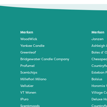
Merken
Merken
WoodWick
Janzen
Yankee Candle
Ashleigh
Greenleaf
Boles d’ O
Bridgewater Candle Company
Chesapea
Profumel
Countryfi
Scentchips
Esteban P
Millefiori Milano
Bolsius
Vellutier
Horomia 
VT Wonen
Village C
IPuro
Deluxe H
Scentmoods
Countryfi