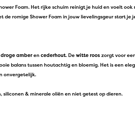
wer Foam. Het rijke schuim reinigt je huid en voelt ook n
et de romige Shower Foam in jouw lievelingsgeur start je j
n
droge amber
en
cederhout
. De
witte roos
zorgt voor een
ooie balans tussen houtachtig en bloemig. Het is een ele
n onvergetelijk.
 siliconen & minerale oliën en niet getest op dieren.