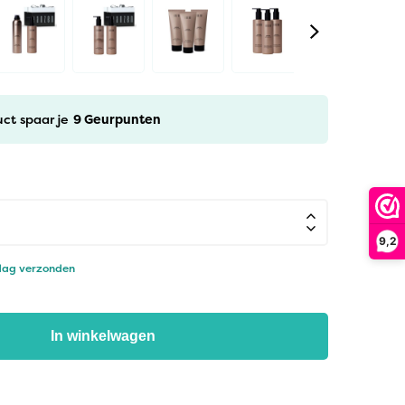
uct spaar je
9
Geurpunten
9,2
 dag verzonden
In winkelwagen