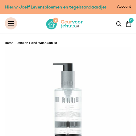
Account
Nieuw Joeff Levensbloemen en tegelstandaardjes
0
Home
-
Janzen Hand Wash Sun 81