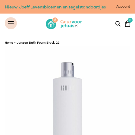
Account
Nieuw Joeff Levensbloemen en tegelstandaardjes
0
Home
-
Janzen Bath Foam Black 22