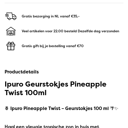
Gratis bezorging in NL
vanaf €35,-
Veel artikelen voor 22.00 besteld
Dezelfde dag verzonden
Gratis gift bij je bestelling
vanaf €70
Productdetails
Ipuro Geurstokjes Pineapple
Twist 100ml
🍍
Ipuro Pineapple Twist – Geurstokjes 100 ml
🌴✨
Haal een vleugje tropische zon in huis met