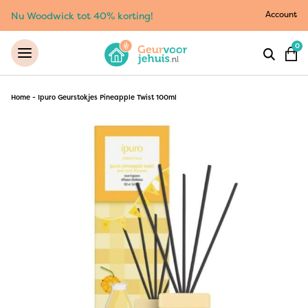
Account
Nu Woodwick tot 40% korting!
0
Home
-
Ipuro Geurstokjes Pineapple Twist 100ml