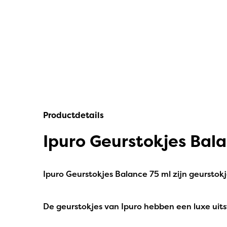
IPuro
Nesti Dante
Deluxe HomeArt
Countryfield Led Kaarsen
Bolsius
Productdetails
Scentmoods
Ipuro Geurstokjes Bal
Joeff Muuss
Home Society
Ipuro Geurstokjes
Balance
75
ml zijn geurstok
De geurstokjes van Ipuro hebben een luxe uitstr