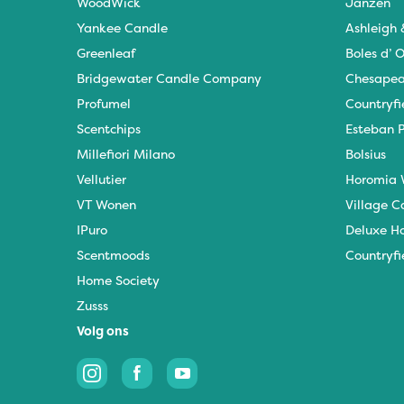
WoodWick
Janzen
Yankee Candle
Ashleigh
Greenleaf
Boles d’ O
Bridgewater Candle Company
Chesapea
Profumel
Countryfi
Scentchips
Esteban P
Millefiori Milano
Bolsius
Vellutier
Horomia 
VT Wonen
Village C
IPuro
Deluxe H
Scentmoods
Countryfi
Home Society
Zusss
Volg ons