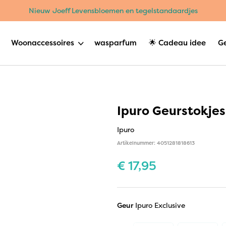
Nieuw Joeff Levensbloemen en tegelstandaardjes
Woonaccessoires
wasparfum
🌟 Cadeau idee
G
Ipuro Geurstokjes
Ipuro
Artikelnummer: 4051281818613
€
17,95
Geur
Ipuro Exclusive