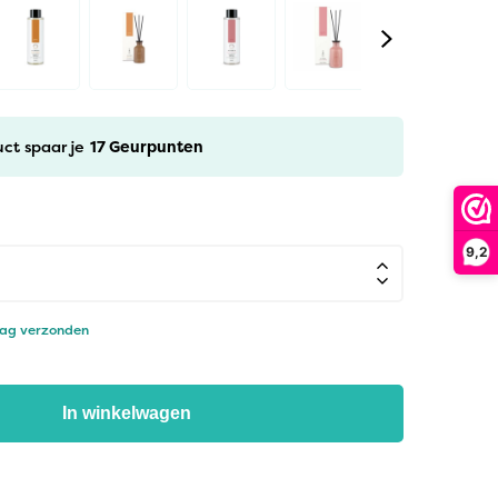
uct spaar je
17
Geurpunten
9,2
dag verzonden
In winkelwagen