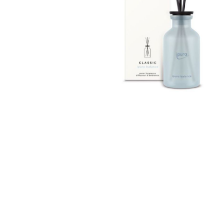
Bridgewater Candle
Village Candle
Millefiori Milano
Scentchips
Horomia Wasparfum
Zusss
Boles d' Olor
Il Bucato Di Adele
Countryfield Candle
Vellutier
Max Benjamin