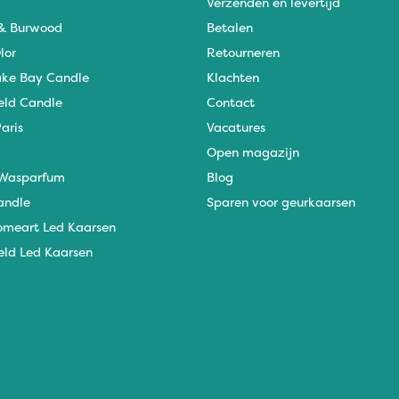
Verzenden en levertijd
 & Burwood
Betalen
lor
Retourneren
ke Bay Candle
Klachten
eld Candle
Contact
aris
Vacatures
Open magazijn
Wasparfum
Blog
andle
Sparen voor geurkaarsen
omeart Led Kaarsen
eld Led Kaarsen